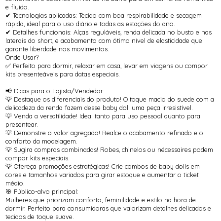
e fluido.
✔ Tecnologias aplicadas: Tecido com boa respirabilidade e secagem
rápida, ideal para o uso diário e todas as estações do ano.
✔ Detalhes funcionais: Alças reguláveis, renda delicada no busto e nas
laterais do short, e acabamento com ótimo nível de elasticidade que
garante liberdade nos movimentos.
Onde Usar?
✅ Perfeito para dormir, relaxar em casa, levar em viagens ou compor
kits presenteáveis para datas especiais.
📢 Dicas para o Lojista/Vendedor:
💡 Destaque os diferenciais do produto! O toque macio do suede com a
delicadeza da renda fazem desse baby doll uma peça irresistível.
💡 Venda a versatilidade! Ideal tanto para uso pessoal quanto para
presentear.
💡 Demonstre o valor agregado! Realce o acabamento refinado e o
conforto da modelagem.
💡 Sugira compras combinadas! Robes, chinelos ou nécessaires podem
compor kits especiais.
💡 Ofereça promoções estratégicas! Crie combos de baby dolls em
cores e tamanhos variados para girar estoque e aumentar o ticket
médio.
🎯 Público-alvo principal:
Mulheres que priorizam conforto, feminilidade e estilo na hora de
dormir. Perfeito para consumidoras que valorizam detalhes delicados e
tecidos de toque suave.