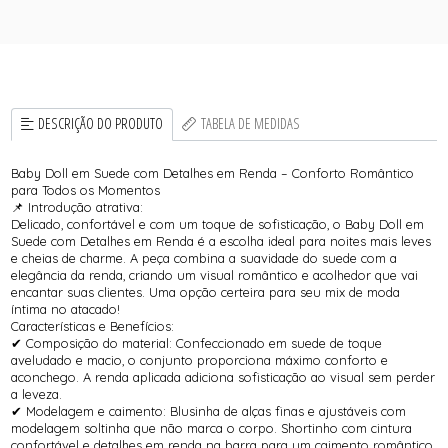
DESCRIÇÃO DO PRODUTO
TABELA DE MEDIDAS
Baby Doll em Suede com Detalhes em Renda – Conforto Romântico
para Todos os Momentos
📌 Introdução atrativa:
Delicado, confortável e com um toque de sofisticação, o Baby Doll em
Suede com Detalhes em Renda é a escolha ideal para noites mais leves
e cheias de charme. A peça combina a suavidade do suede com a
elegância da renda, criando um visual romântico e acolhedor que vai
encantar suas clientes. Uma opção certeira para seu mix de moda
íntima no atacado!
Características e Benefícios:
✔ Composição do material: Confeccionado em suede de toque
aveludado e macio, o conjunto proporciona máximo conforto e
aconchego. A renda aplicada adiciona sofisticação ao visual sem perder
a leveza.
✔ Modelagem e caimento: Blusinha de alças finas e ajustáveis com
modelagem soltinha que não marca o corpo. Shortinho com cintura
confortável e detalhes em renda na barra para um caimento romântico