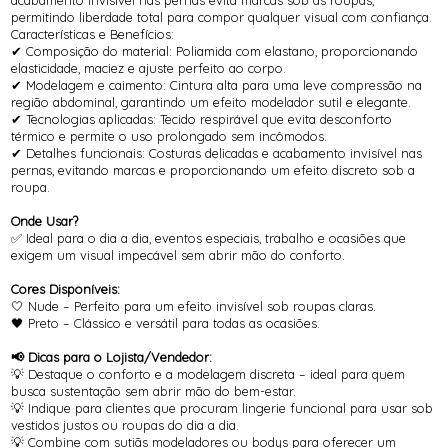
acabamento invisível nas pernas evita marcas sob as roupas,
permitindo liberdade total para compor qualquer visual com confiança.
Características e Benefícios:
✔ Composição do material: Poliamida com elastano, proporcionando
elasticidade, maciez e ajuste perfeito ao corpo.
✔ Modelagem e caimento: Cintura alta para uma leve compressão na
região abdominal, garantindo um efeito modelador sutil e elegante.
✔ Tecnologias aplicadas: Tecido respirável que evita desconforto
térmico e permite o uso prolongado sem incômodos.
✔ Detalhes funcionais: Costuras delicadas e acabamento invisível nas
pernas, evitando marcas e proporcionando um efeito discreto sob a
roupa.
Onde Usar?
✅ Ideal para o dia a dia, eventos especiais, trabalho e ocasiões que
exigem um visual impecável sem abrir mão do conforto.
Cores Disponíveis:
🤍 Nude – Perfeito para um efeito invisível sob roupas claras.
🖤 Preto – Clássico e versátil para todas as ocasiões.
📢 Dicas para o Lojista/Vendedor:
💡 Destaque o conforto e a modelagem discreta – ideal para quem
busca sustentação sem abrir mão do bem-estar.
💡 Indique para clientes que procuram lingerie funcional para usar sob
vestidos justos ou roupas do dia a dia.
💡 Combine com sutiãs modeladores ou bodys para oferecer um