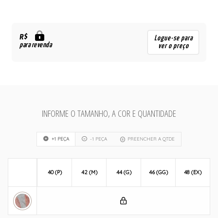
R$
Logue-se para
para revenda
ver o preço
INFORME O TAMANHO, A COR E QUANTIDADE
+1 PEÇA
-1 PEÇA
PREENCHER A QTDE
40 (P)
42 (M)
44 (G)
46 (GG)
48 (EX)