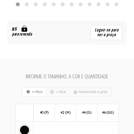
R$
Logue-se para
para revenda
ver o preço
INFORME O TAMANHO, A COR E QUANTIDADE
+1 PEÇA
-1 PEÇA
PREENCHER A QTDE
40 (P)
42 (M)
44 (G)
46 (GG)