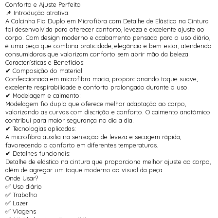
Conforto e Ajuste Perfeito
📌 Introdução atrativa:
A Calcinha Fio Duplo em Microfibra com Detalhe de Elástico na Cintura
foi desenvolvida para oferecer conforto, leveza e excelente ajuste ao
corpo. Com design moderno e acabamento pensado para o uso diário,
é uma peça que combina praticidade, elegância e bem-estar, atendendo
consumidoras que valorizam conforto sem abrir mão da beleza.
Características e Benefícios:
✔ Composição do material:
Confeccionada em microfibra macia, proporcionando toque suave,
excelente respirabilidade e conforto prolongado durante o uso.
✔ Modelagem e caimento:
Modelagem fio duplo que oferece melhor adaptação ao corpo,
valorizando as curvas com discrição e conforto. O caimento anatômico
contribui para maior segurança no dia a dia.
✔ Tecnologias aplicadas:
A microfibra auxilia na sensação de leveza e secagem rápida,
favorecendo o conforto em diferentes temperaturas.
✔ Detalhes funcionais:
Detalhe de elástico na cintura que proporciona melhor ajuste ao corpo,
além de agregar um toque moderno ao visual da peça.
Onde Usar?
✅ Uso diário
✅ Trabalho
✅ Lazer
✅ Viagens