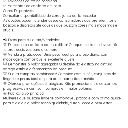
✅ Atividades da rotina cotidiana
✅ Momentos de conforto em casa
Cores Disponíveis:
Consultar disponibilidade de cores junto ao fornecedor.
As opções podem atender desde consumidoras que preferem tons
básicos e discretos até aquelas que buscam cores mais modernas e
atuais.
📢 Dicas para o Lojista/Vendedor:
💡 Destaque o conforto da microfibra! O toque macio e a leveza são
fatores decisivos para a compra.
💡 Venda a praticidade! Uma peça ideal para o uso diário, com
modelagem confortável e excelente ajuste.
💡 Demonstre o valor agregado! O detalhe do elástico na cintura
agrega estilo e diferenciação ao produto.
💡 Sugira compras combinadas! Combine com sutiãs, conjuntos de
lingerie e peças básicas para aumentar o ticket médio.
💡 Ofereça promoções estratégicas! Kits promocionais e descontos
progressivos incentivam compras em maior volume.
🎯 Público-alvo principal:
Mulheres que buscam lingerie confortável, prática e com ótimo ajuste
para o dia a dia, valorizando qualidade, durabilidade e bem-estar.