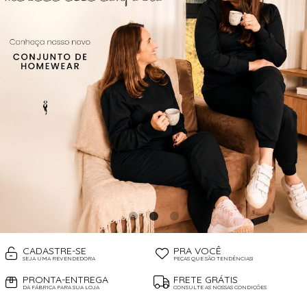
CADASTRE-SE
PRA VOCÊ
SEJA UMA REVENDEDORA
PEÇAS QUE SÃO TENDÊNCIAS!
PRONTA-ENTREGA
FRETE GRÁTIS
DA FÁBRICA PARA SUA LOJA
CONSULTE AS NOSSAS CONDIÇÕES