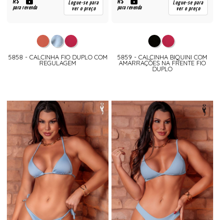
R$
R$
Logue-se para
Logue-se para
para revenda
para revenda
ver o preço
ver o preço
5858 - CALCINHA FIO DUPLO COM
5859 - CALCINHA BIQUINI COM
REGULAGEM
AMARRAÇÕES NA FRENTE FIO
DUPLO