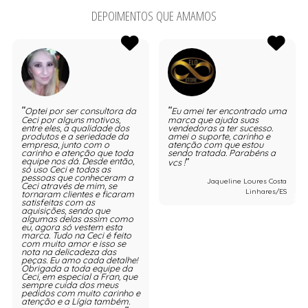
DEPOIMENTOS QUE AMAMOS
Optei por ser consultora da
Eu amei ter encontrado uma
Ceci por alguns motivos,
marca que ajuda suas
entre eles, a qualidade dos
vendedoras a ter sucesso.
produtos e a seriedade da
amei o suporte, carinho e
empresa, junto com o
atenção com que estou
carinho e atenção que toda
sendo tratada. Parabéns a
equipe nos dá. Desde então,
vcs !
só uso Ceci e todas as
pessoas que conheceram a
Jaqueline Loures Costa
Ceci através de mim, se
Linhares/ES
tornaram clientes e ficaram
satisfeitas com as
aquisições, sendo que
algumas delas assim como
eu, agora só vestem esta
marca. Tudo na Ceci é feito
com muito amor e isso se
nota na delicadeza das
peças. Eu amo cada detalhe!
Obrigada a toda equipe da
Ceci, em especial a Fran, que
sempre cuida dos meus
pedidos com muito carinho e
atenção e a Lígia também.