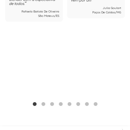
vem por aí!!!
de todos.
Julia Goulart
Rafaela Batista De Oliveira
Poços De Caldas/MG
São Mateus/ES