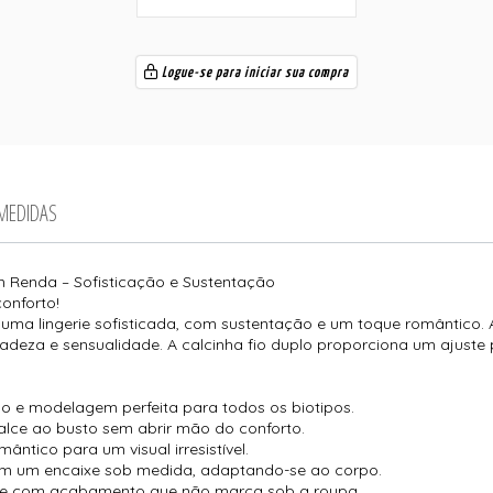
Logue-se para iniciar sua compra
 MEDIDAS
 Renda – Sofisticação e Sustentação
onforto!
ma lingerie sofisticada, com sustentação e um toque romântico. A
deza e sensualidade. A calcinha fio duplo proporciona um ajuste p
o e modelagem perfeita para todos os biotipos.
alce ao busto sem abrir mão do conforto.
ântico para um visual irresistível.
item um encaixe sob medida, adaptando-se ao corpo.
dade com acabamento que não marca sob a roupa.