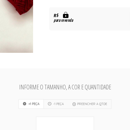
R$
para revenda
INFORME O TAMANHO, A COR E QUANTIDADE
+1 PEÇA
-1 PEÇA
PREENCHER A QTDE