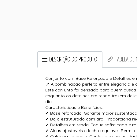
DESCRIÇÃO DO PRODUTO
TABELA DE
Conjunto com Base Reforçada e Detalhes em
📌 A combinação perfeita entre elegância e c
Este conjunto foi pensado para quem busca u
enquanto os detalhes em renda trazem delica
dia.
Características e Benefícios:
✔ Base reforçada: Garante maior sustentaçã
✔ Bojo estruturado com aro: Proporciona re
✔ Detalhes em renda: Toque sofisticado e rom
✔ Alças ajustáveis e fecho regulável: Perm
✔ Calcinha fio duplo: Conforto e sensuali