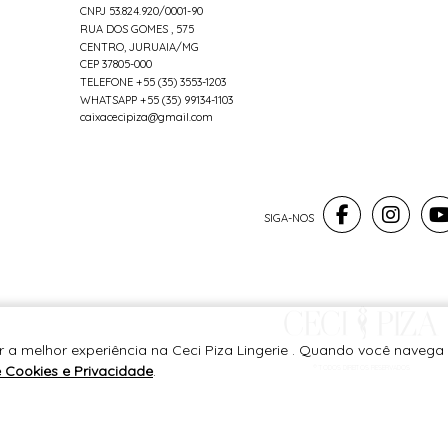
CNPJ 53.824.920/0001-90
RUA DOS GOMES , 575
CENTRO, JURUAIA/MG
CEP 37805-000
TELEFONE +55 (35) 3553-1203
WHATSAPP +55 (35) 99134-1103
caixacecipiza@gmail.com
r a melhor experiência na Ceci Piza Lingerie . Quando você navega 
e Cookies e Privacidade
.
® TODOS DIREITOS RESERVADOS