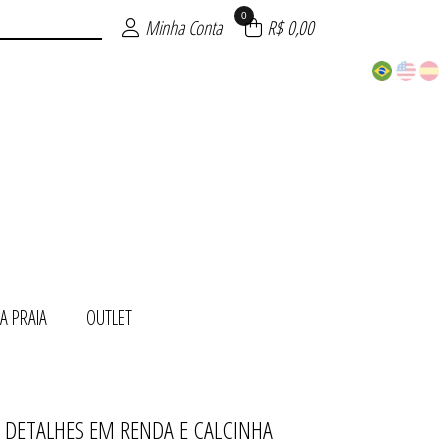
0
Minha Conta
R$ 0,00
A PRAIA
OUTLET
DETALHES EM RENDA E CALCINHA
ITE
NDA
TOS
AIA
INO
S
T