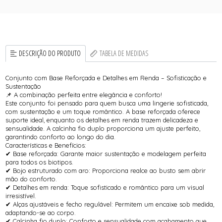
DESCRIÇÃO DO PRODUTO
TABELA DE MEDIDAS
Conjunto com Base Reforçada e Detalhes em Renda – Sofisticação e
Sustentação
📌 A combinação perfeita entre elegância e conforto!
Este conjunto foi pensado para quem busca uma lingerie sofisticada,
com sustentação e um toque romântico. A base reforçada oferece
suporte ideal, enquanto os detalhes em renda trazem delicadeza e
sensualidade. A calcinha fio duplo proporciona um ajuste perfeito,
garantindo conforto ao longo do dia.
Características e Benefícios:
✔ Base reforçada: Garante maior sustentação e modelagem perfeita
para todos os biotipos.
✔ Bojo estruturado com aro: Proporciona realce ao busto sem abrir
mão do conforto.
✔ Detalhes em renda: Toque sofisticado e romântico para um visual
irresistível.
✔ Alças ajustáveis e fecho regulável: Permitem um encaixe sob medida,
adaptando-se ao corpo.
✔ Calcinha fio duplo: Conforto e sensualidade com acabamento que