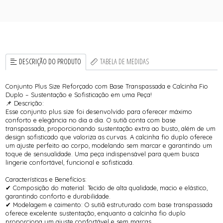
DESCRIÇÃO DO PRODUTO
TABELA DE MEDIDAS
Conjunto Plus Size Reforçado com Base Transpassada e Calcinha Fio
Duplo – Sustentação e Sofisticação em uma Peça!
📌 Descrição:
Esse conjunto plus size foi desenvolvido para oferecer máximo
conforto e elegância no dia a dia. O sutiã conta com base
transpassada, proporcionando sustentação extra ao busto, além de um
design sofisticado que valoriza as curvas. A calcinha fio duplo oferece
um ajuste perfeito ao corpo, modelando sem marcar e garantindo um
toque de sensualidade. Uma peça indispensável para quem busca
lingerie confortável, funcional e sofisticada.
Características e Benefícios:
✔ Composição do material: Tecido de alta qualidade, macio e elástico,
garantindo conforto e durabilidade.
✔ Modelagem e caimento: O sutiã estruturado com base transpassada
oferece excelente sustentação, enquanto a calcinha fio duplo
proporciona um ajuste confortável e sem marcas.