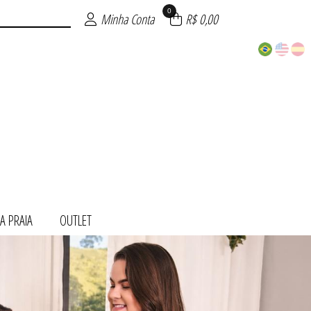
0
Minha Conta
R$ 0,00
A PRAIA
OUTLET
ITE
NDA
TOS
AIA
INO
S
T