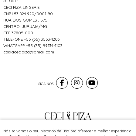
SUPORTE
CECI PIZA LINGERIE
CNPJ 53.824.920/0001-90
RUA DOS GOMES , 575
CENTRO, JURUAIA/MG
CEP 37805-000
TELEFONE +55 (35) 3553-1203
WHATSAPP +55 (35) 99134-1103
caixacecipiza@gmail.com
® TODOS DIREITOS RESERVADOS
Nós salvamos o seu histórico de uso pra oferecer a melhor experiência