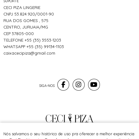
SUPORTE
CECI PIZA LINGERIE
CNPJ 53.824.920/0001-90
RUA DOS GOMES , 575
CENTRO, JURUAIA/MG
CEP 37805-000
TELEFONE +55 (35) 3553-1203
WHATSAPP +55 (35) 99134-1103
caixacecipiza@gmail.com
® TODOS DIREITOS RESERVADOS
Nós salvamos o seu histórico de uso pra oferecer a melhor experiência