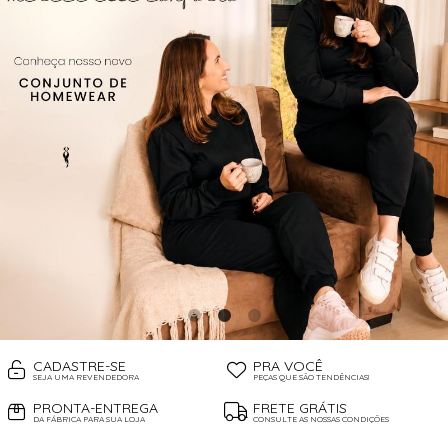
CADASTRE-SE
PRA VOCÊ
SEJA UMA REVENDEDORA
PEÇAS QUE SÃO TENDÊNCIAS!
PRONTA-ENTREGA
FRETE GRÁTIS
DA FÁBRICA PARA SUA LOJA
CONSULTE AS NOSSAS CONDIÇÕES