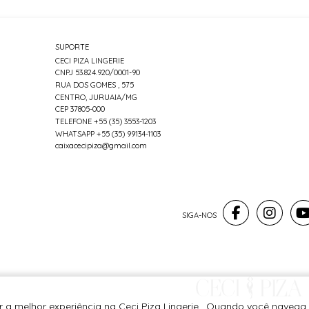
SUPORTE
CECI PIZA LINGERIE
CNPJ 53.824.920/0001-90
RUA DOS GOMES , 575
CENTRO, JURUAIA/MG
CEP 37805-000
TELEFONE +55 (35) 3553-1203
WHATSAPP +55 (35) 99134-1103
caixacecipiza@gmail.com
r a melhor experiência na Ceci Piza Lingerie . Quando você navega 