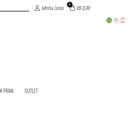
0
Minha Conta
R$ 0,00
A PRAIA
OUTLET
ITE
NDA
TOS
AIA
INO
S
T