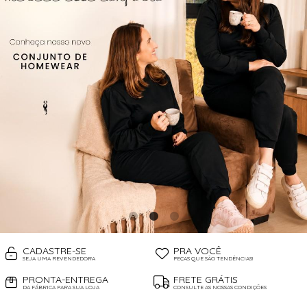
CADASTRE-SE
PRA VOCÊ
SEJA UMA REVENDEDORA
PEÇAS QUE SÃO TENDÊNCIAS!
PRONTA-ENTREGA
FRETE GRÁTIS
DA FÁBRICA PARA SUA LOJA
CONSULTE AS NOSSAS CONDIÇÕES