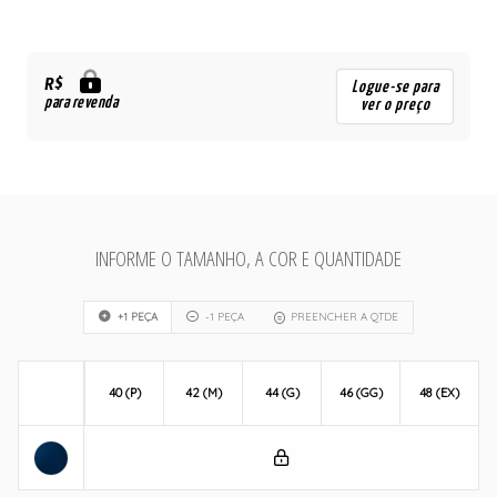
R$
Logue-se para
para revenda
ver o preço
INFORME O TAMANHO, A COR E QUANTIDADE
+1 PEÇA
-1 PEÇA
PREENCHER A QTDE
40 (P)
42 (M)
44 (G)
46 (GG)
48 (EX)