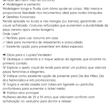
✔ Modelagem e caimento:
Modelagem longa e fluida, com ótimo ajuste ao corpo. Não marca e
proporciona liberdade nos movimentos, ideal para noites tranquilas.
✔ Detalhes funcionais:
Renda aplicada no busto e nas mangas (ou barras), garantindo um
visual sofisticado. Costuras reforçadas que aumentam a durabilidade da
peça, mesmo após várias lavagens.
Onde Usar?
✅ Perfeito para uso noturno em casa
✅ Ideal para momentos de relaxamento e autocuidado
✅ Excelente opção para presentear em datas especiais
📢 Dicas para o Lojista/Vendedor:
💡 Destaque o caimento e o toque sedoso da liganete, que encanta no
primeiro contato.
💡 Explore o apelo visual da renda para atrair um público que valoriza
peças femininas e elegantes.
💡 Indique como excelente opção de presente para Dia das Mães, Dia
dos Namorados e kits promocionais.
💡 Sugira a venda casada com robes em liganete ou pantufas
confortáveis para aumentar o ticket médio.
🎯 Público-alvo principal:
Mulheres adultas de 25 a 55 anos, que valorizam conforto com
sofisticação no vestuário para dormir e relaxar.