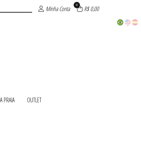
0
Minha Conta
R$ 0,00
A PRAIA
OUTLET
ITE
NDA
TOS
AIA
INO
S
T