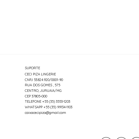
SUPORTE
CECI PIZA LINGERIE
CNPJ 53.824.920/0001-90
RUA DOS GOMES , 575
CENTRO, JURUAIA/MG
CEP 37805-000
TELEFONE +55 (35) 3553-1203
WHATSAPP +55 (35) 99134-1103
caixacecipiza@gmail.com