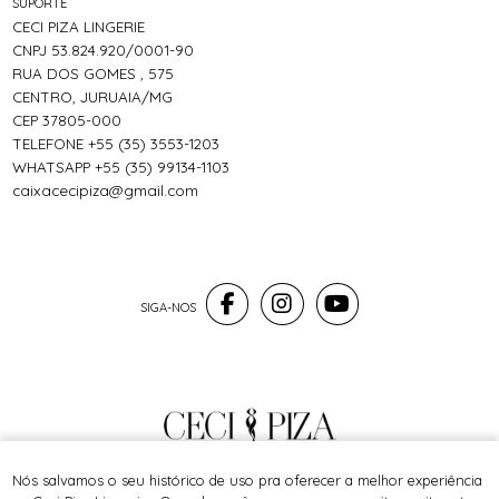
SUPORTE
CECI PIZA LINGERIE
CNPJ 53.824.920/0001-90
RUA DOS GOMES , 575
CENTRO, JURUAIA/MG
CEP 37805-000
TELEFONE +55 (35) 3553-1203
WHATSAPP +55 (35) 99134-1103
caixacecipiza@gmail.com
® TODOS DIREITOS RESERVADOS
Nós salvamos o seu histórico de uso pra oferecer a melhor experiência