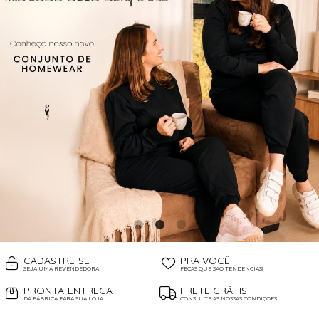
CADASTRE-SE
PRA VOCÊ
SEJA UMA REVENDEDORA
PEÇAS QUE SÃO TENDÊNCIAS!
PRONTA-ENTREGA
FRETE GRÁTIS
DA FÁBRICA PARA SUA LOJA
CONSULTE AS NOSSAS CONDIÇÕES